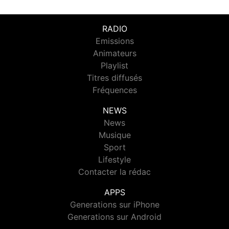
RADIO
Emissions
Animateurs
Playlist
Titres diffusés
Fréquences
NEWS
News
Musique
Sport
Lifestyle
Contacter la rédac
APPS
Generations sur iPhone
Generations sur Android