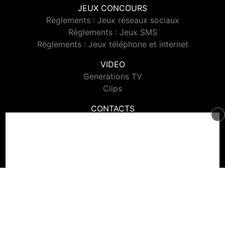
JEUX CONCOURS
Règlements : Jeux réseaux sociaux
Règlements : Jeux SMS
Règlements : Jeux téléphone et internet
VIDEO
Generations TV
Clips
CONTACTS
Contacter Generations
© 2026 Generations Tous droits réservés.
Signaler un contenu
-
Mentions légales
-
Politique de cookies
-
Contact