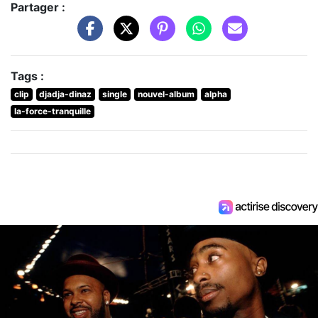
Partager :
Tags :
clip
djadja-dinaz
single
nouvel-album
alpha
la-force-tranquille