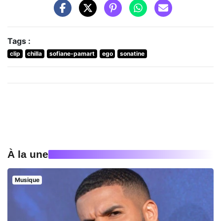
Tags :
clip
chilla
sofiane-pamart
ego
sonatine
À la une
Musique