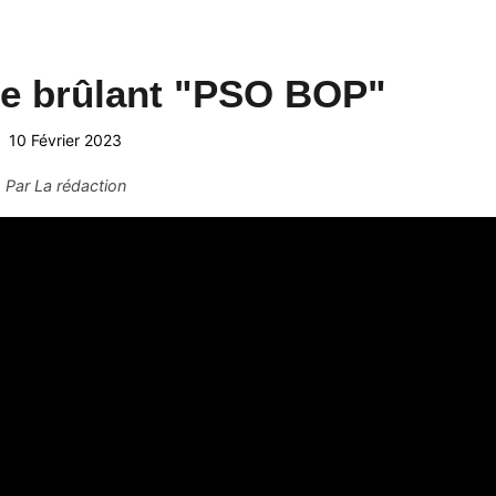
le brûlant "PSO BOP"
10 Février 2023
Par
La rédaction