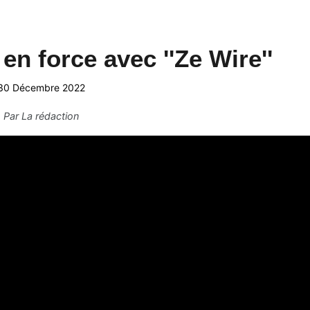
n force avec ''Ze Wire''
30 Décembre 2022
Par
La rédaction