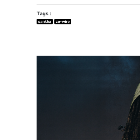
Tags :
sankha
ze-wire