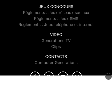
JEUX CONCOURS
Règlements : Jeux réseaux sociaux
Règlements : Jeux SMS
Règlements : Jeux téléphone et internet
VIDEO
Generations TV
Clips
CONTACTS
Contacter Generations
© 2026 Generations Tous droits réservés.
Signaler un contenu
-
Mentions légales
-
Politique de cookies
-
Contact