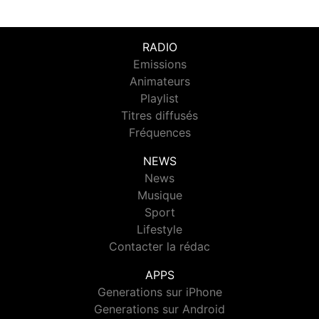
RADIO
Emissions
Animateurs
Playlist
Titres diffusés
Fréquences
NEWS
News
Musique
Sport
Lifestyle
Contacter la rédac
APPS
Generations sur iPhone
Generations sur Android