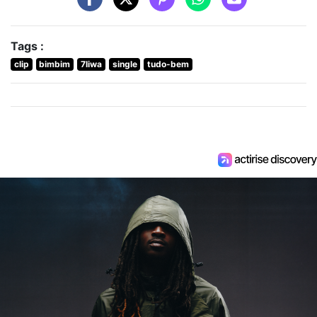
Tags :
clip
bimbim
7liwa
single
tudo-bem