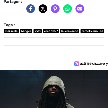
Partager :
Tags :
marseille
banger
kyzi
credo357
la-cravache
remets-moi-ca