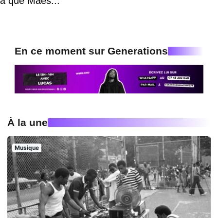
a que Maes..."
En ce moment sur Generations
À la une
Musique