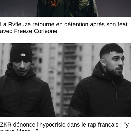
La Rvfleuze retourne en détention après son feat
avec Freeze Corleone
ZKR dénonce l'hypocrisie dans le rap français : "y