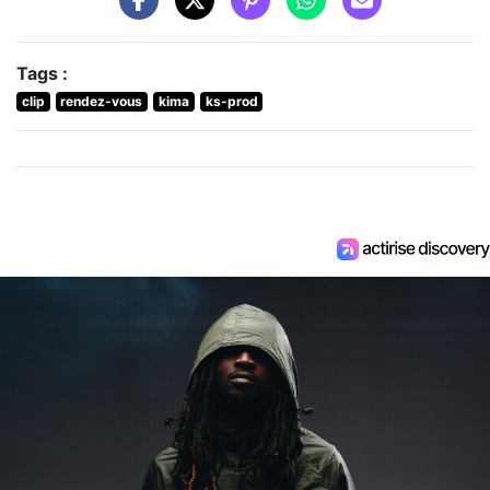
Tags :
clip
rendez-vous
kima
ks-prod