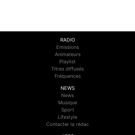
RADIO
Emissions
Animateurs
Playlist
Titres diffusés
Fréquences
NEWS
News
Musique
Sport
Lifestyle
Contacter la rédac