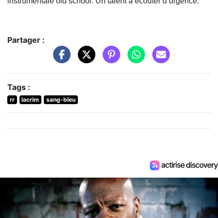
instrumentale old school. Un talent à écouter d’urgence.
Partager :
Tags :
rr
lacrim
sang-bleu