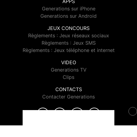
APPS
Generations sur iPhone
Generations sur Android
JEUX CONCOURS
Règlements : Jeux réseaux sociaux
Règlements : Jeux SMS
Règlements : Jeux téléphone et internet
VIDEO
Generations TV
Clips
CONTACTS
Contacter Generations