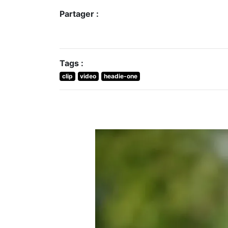
Partager :
Tags :
clip
video
headie-one