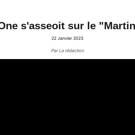
One s'asseoit sur le "Martin
22 Janvier 2023
Par
La rédaction