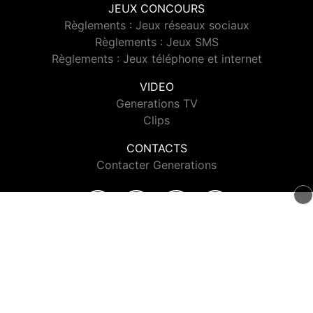
JEUX CONCOURS
Règlements : Jeux réseaux sociaux
Règlements : Jeux SMS
Règlements : Jeux téléphone et internet
VIDEO
Generations TV
Clips
CONTACTS
Contacter Generations
© 2026 Generations Tous droits réservés.
Signaler un contenu
-
Mentions légales
-
Politique de cookies
-
Contact