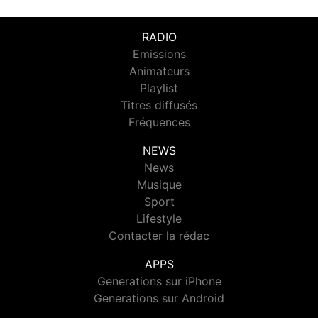
RADIO
Emissions
Animateurs
Playlist
Titres diffusés
Fréquences
NEWS
News
Musique
Sport
Lifestyle
Contacter la rédac
APPS
Generations sur iPhone
Generations sur Android