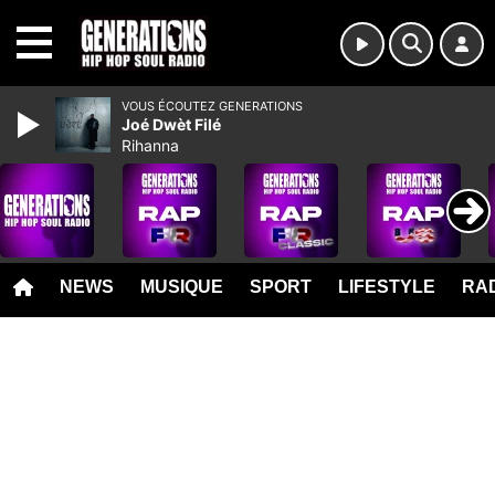
MENU
VOUS ÉCOUTEZ GENERATIONS
Joé Dwèt Filé
Rihanna
NEWS
MUSIQUE
SPORT
LIFESTYLE
RAD