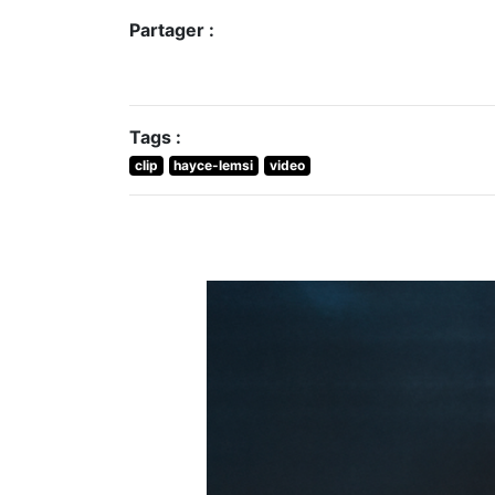
Partager :
Tags :
clip
hayce-lemsi
video