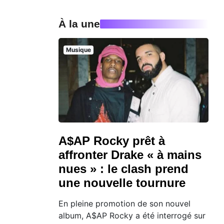
À la une
Musique
A$AP Rocky prêt à
affronter Drake « à mains
nues » : le clash prend
une nouvelle tournure
En pleine promotion de son nouvel
album, A$AP Rocky a été interrogé sur