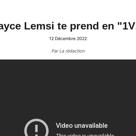
ayce Lemsi te prend en "1V
12 Décembre 2022
Par
La rédaction