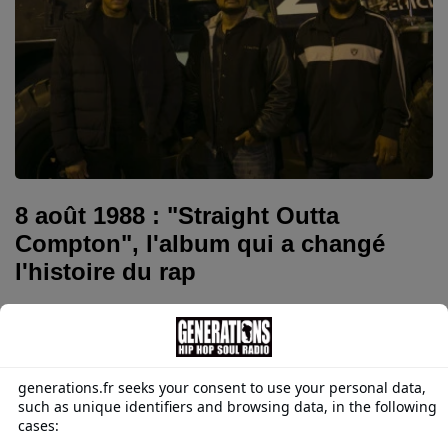
8 août 1988 : "Straight Outta
Compton", l'album qui a changé
l'histoire du rap
Le 8 août 1988, cinq jeunes rappeurs originaires de
Compton, en Californie, publient un album qui va
bouleverser à jamais le paysage musical. Avec Straight
Outta Compton, N.W.A. impose un rap cru, engagé et
sans concession. Trente-huit ans plus tard, ce disque
est toujours considéré comme l'une des œuvres les