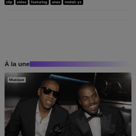
clip
video
featuring
anas
mehdi-yz
À la une
Musique