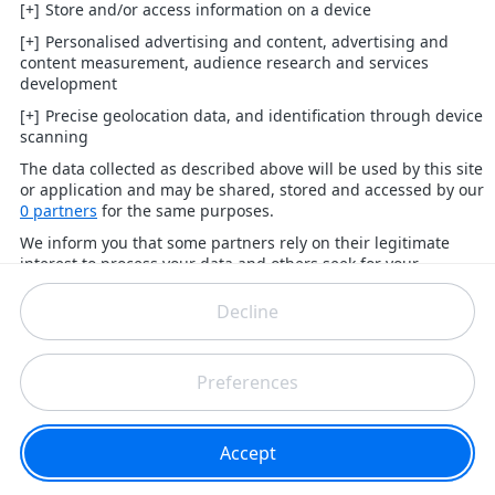
plus influentes de l'histoire du hip-hop.
Musique
Drake et Karol G dévoilent leur
collaboration événement avec le
titre « Ahí »
C’est l’une des collaborations les plus attendues du
moment. Drake et Karol G unissent leurs univers sur «