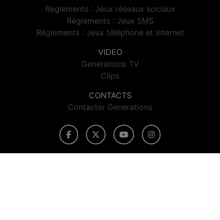
Règlements : Jeux réseaux sociaux
Règlements : Jeux SMS
Règlements : Jeux téléphone et internet
VIDEO
Generations TV
Clips
CONTACTS
Contacter Generations
© 2026 Generations Tous droits réservés.
Signaler un contenu
-
Mentions légales
-
Politique de cookies
-
Contact