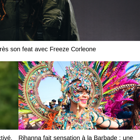
près son feat avec Freeze Corleone
tivé,
Rihanna fait sensation à la Barbade : une