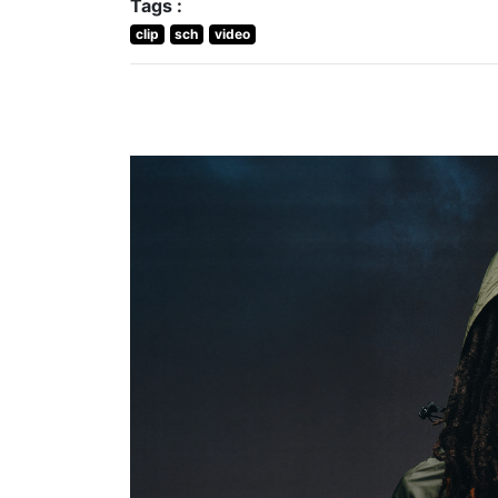
Tags :
clip
sch
video