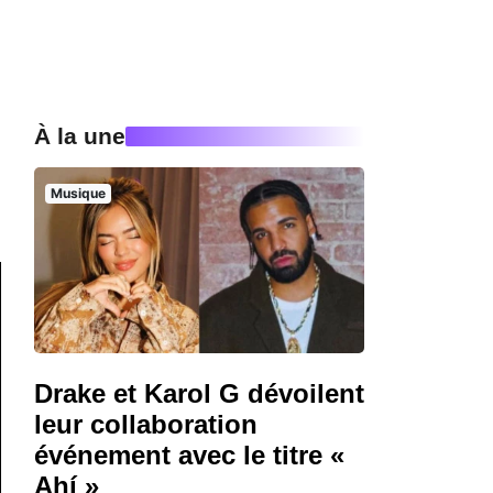
À la une
Musique
Drake et Karol G dévoilent
leur collaboration
événement avec le titre «
Ahí »