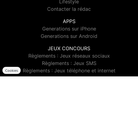
Lifestyle
Contacter la rédac
APPS
Generations sur iPhone
Generations sur Android
JEUX CONCOURS
Règlements : Jeux réseaux sociaux
Règlements : Jeux SMS
Règlements : Jeux téléphone et internet
Cookies
VIDEO
Generations TV
Clips
CONTACTS
Contacter Generations