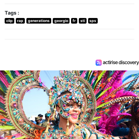
Tags :
clip
rap
generations
georgio
fr
sti
sps