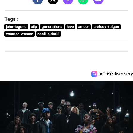
Tags :
john-legend
clip
generations
love
amour
chrissy-teigen
wonder-woman
nabil-elderki