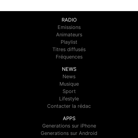
RADIO
Emissions
Animateurs
Playlist
Titres diffusés
Fréquences
NEWS
News
Musique
Sport
Lifestyle
Contacter la rédac
APPS
Generations sur iPhone
Generations sur Android