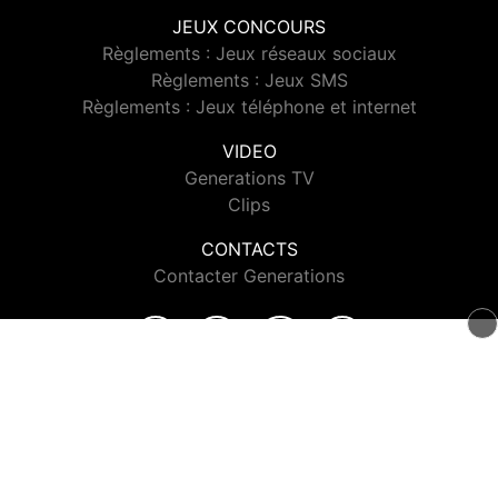
JEUX CONCOURS
Règlements : Jeux réseaux sociaux
Règlements : Jeux SMS
Règlements : Jeux téléphone et internet
VIDEO
Generations TV
Clips
CONTACTS
Contacter Generations
© 2026 Generations Tous droits réservés.
Signaler un contenu
-
Mentions légales
-
Politique de cookies
-
Contact