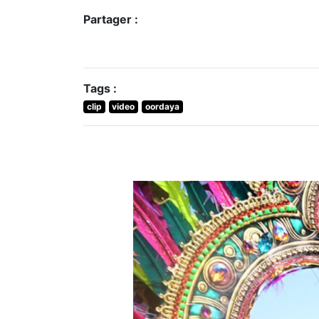
Partager :
Tags :
clip
video
oordaya