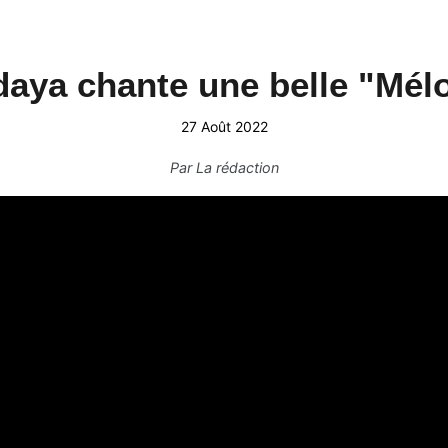
aya chante une belle "Mél
27 Août 2022
Par
La rédaction