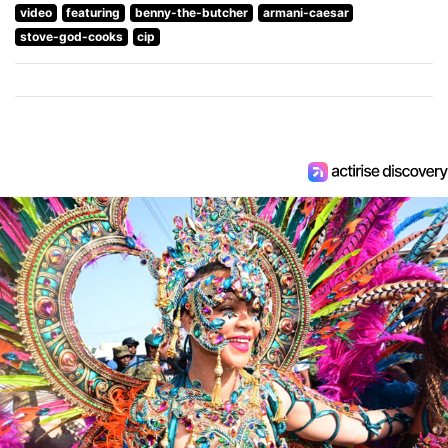
video
featuring
benny-the-butcher
armani-caesar
stove-god-cooks
cip