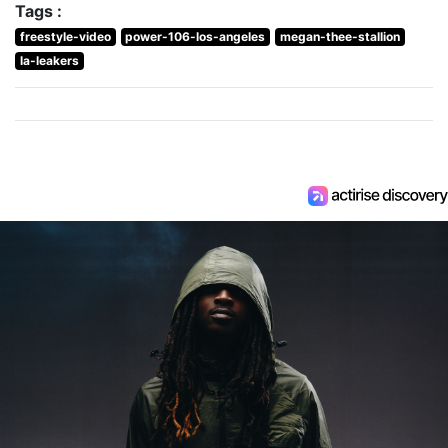
Tags :
freestyle-video
power-106-los-angeles
megan-thee-stallion
la-leakers