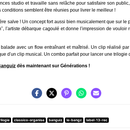
nces studio et travaille sans relâche pour satisfaire son publ
s conditions semblent être réunies pour livrer le meilleur !
ière salve ! Un concept fort aussi bien musicalement que sur le
in", l'artiste débarque cagoulé et donne l'impression de vouloir
balade avec un flow entraînant et maîtrisé. Un clip réalisé pa
ue d'un clip musical. Un combo parfait pour lancer une trilogie
anguiz
dès maintenant sur Générations !
rilogie
classico-organise
banguiz
le-bangz
label-13-rec