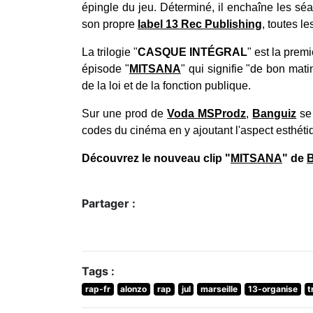
épingle du jeu. Déterminé, il enchaîne les séa
son propre
label 13 Rec Publishing
, toutes le
La trilogie "
CASQUE INTÉGRAL
" est la prem
épisode "
MITSANA
" qui signifie "de bon mat
de la loi et de la fonction publique.
Sur une prod de
Voda MSProdz
,
Banguiz
se 
codes du cinéma en y ajoutant l'aspect esthétiq
Découvrez le nouveau clip "
MITSANA
" de
B
Partager :
Tags :
rap-fr
alonzo
rap
jul
marseille
13-organise
t