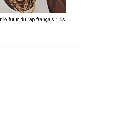
le futur du rap français : "ils
"