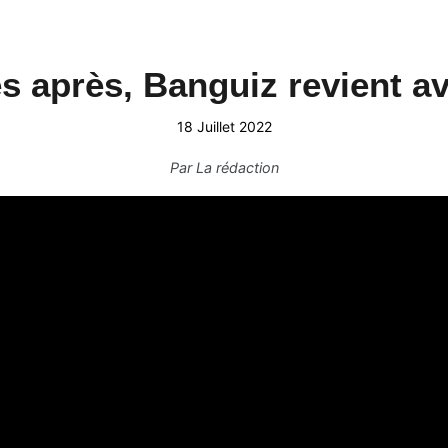
s après, Banguiz revient av
18 Juillet 2022
Par
La rédaction