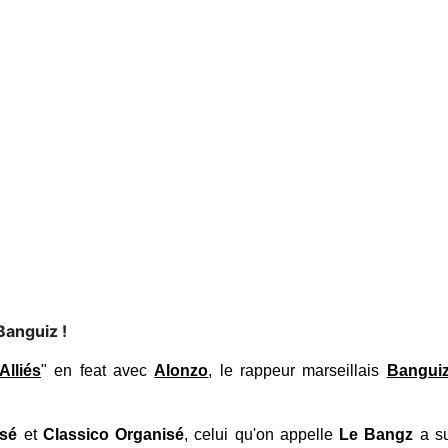
Banguiz !
Alliés
" en feat avec
Alonzo
, le rappeur marseillais
B
angui
isé
et
Classico Organisé
, celui qu'on appelle
Le Bangz
a su