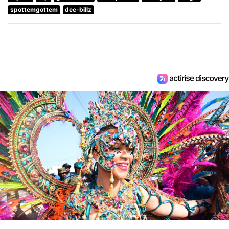
spottemgottem
dee-billz