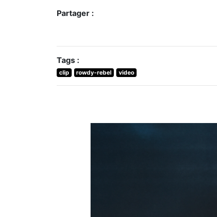
Partager :
Tags :
clip
rowdy-rebel
video