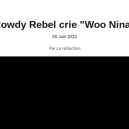
owdy Rebel crie "Woo Nin
06 Juin 2022
Par
La rédaction