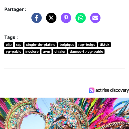
Partager :
Tags :
clip
rap
single-de-platine
belgique
rap-belge
tiktok
yg-pablo
incolore
avm
chialer
damso-ft-yg-pablo