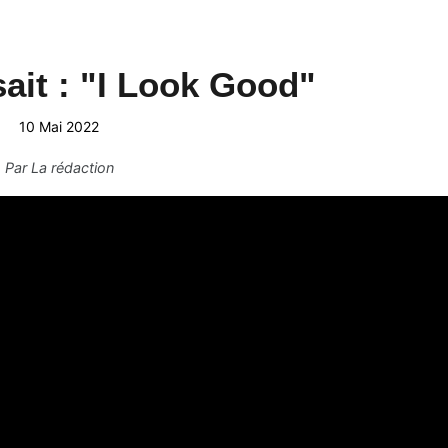
sait : "I Look Good"
10 Mai 2022
Par
La rédaction