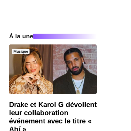
À la une
Musique
Drake et Karol G dévoilent
leur collaboration
événement avec le titre «
Ahí »