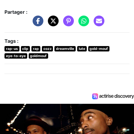
Partager :
Tags :
rap-us
clip
rap
cozz
dreamville
lute
gold-mouf
eye-to-eye
goldmouf