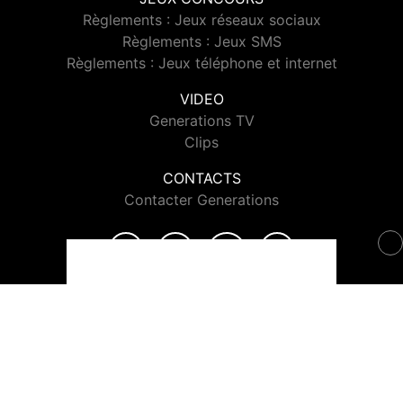
Règlements : Jeux réseaux sociaux
Règlements : Jeux SMS
Règlements : Jeux téléphone et internet
VIDEO
Generations TV
Clips
CONTACTS
Contacter Generations
© 2026 Generations Tous droits réservés.
Signaler un contenu
-
Mentions légales
-
Politique de cookies
-
Contact