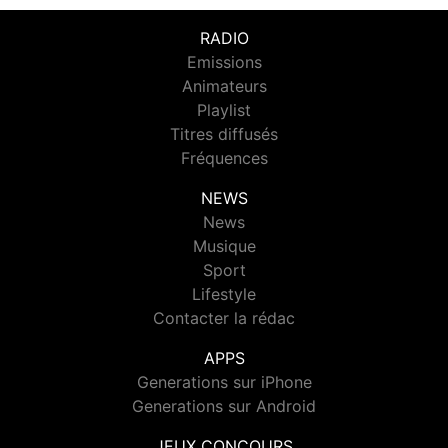
RADIO
Emissions
Animateurs
Playlist
Titres diffusés
Fréquences
NEWS
News
Musique
Sport
Lifestyle
Contacter la rédac
APPS
Generations sur iPhone
Generations sur Android
JEUX CONCOURS