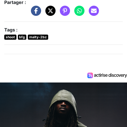
Partager :
Tags :
shoot
bfg
malty-2bz