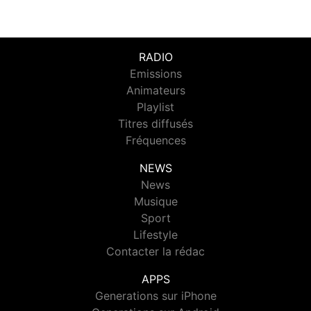
RADIO
Emissions
Animateurs
Playlist
Titres diffusés
Fréquences
NEWS
News
Musique
Sport
Lifestyle
Contacter la rédac
APPS
Generations sur iPhone