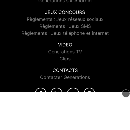
Generations sur Android
JEUX CONCOURS
Règlements : Jeux réseaux sociaux
Règlements : Jeux SMS
Règlements : Jeux téléphone et internet
VIDEO
Generations TV
Clips
CONTACTS
Contacter Generations
© 2026 Generations Tous droits réservés.
Signaler un contenu
-
Mentions légales
-
Politique de cookies
-