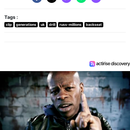
Tags :
clip
generations
uk
drill
russ-millions
backseat