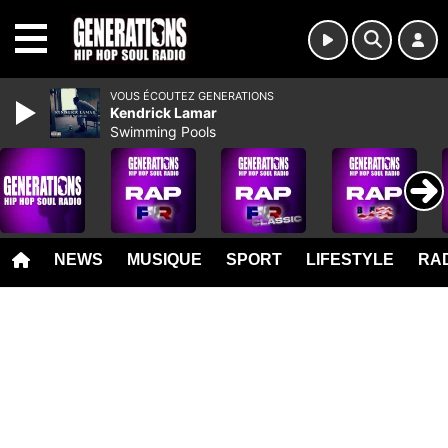
MENU
VOUS ÉCOUTEZ GENERATIONS
Kendrick Lamar
Swimming Pools
NEWS
MUSIQUE
SPORT
LIFESTYLE
RAD