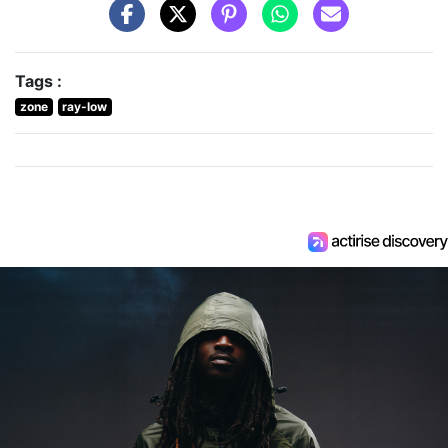
Tags :
zone
ray-low