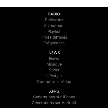
RADIO
Emissions
Animateurs
Playlist
Titres diffusés
Fréquences
NEWS
News
Musique
Sport
Lifestyle
Contacter la rédac
APPS
Generations sur iPhone
Generations sur Android