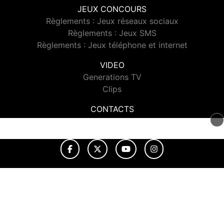
JEUX CONCOURS
Règlements : Jeux réseaux sociaux
Règlements : Jeux SMS
Règlements : Jeux téléphone et internet
VIDEO
Generations TV
Clips
CONTACTS
Contacter Generations
© 2026 Generations Tous droits réservés.
Signaler un contenu
-
Mentions légales
-
Politique de cookies
-
Contact