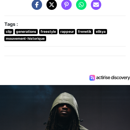
Tags :
clip
generations
freestyle
rappeur
frenetik
elikya
mouvement-historique