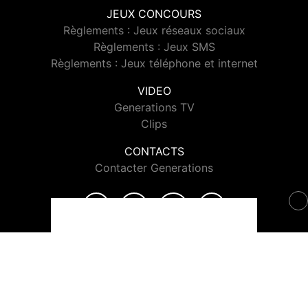
JEUX CONCOURS
Règlements : Jeux réseaux sociaux
Règlements : Jeux SMS
Règlements : Jeux téléphone et internet
VIDEO
Generations TV
Clips
CONTACTS
Contacter Generations
© 2026 Generations Tous droits réservés.
Signaler un contenu
-
Mentions légales
-
Politique de cookies
-
Contact