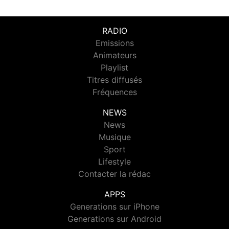
RADIO
Emissions
Animateurs
Playlist
Titres diffusés
Fréquences
NEWS
News
Musique
Sport
Lifestyle
Contacter la rédac
APPS
Generations sur iPhone
Generations sur Android