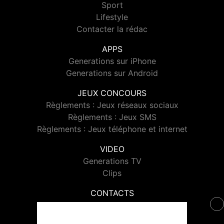
Sport
Lifestyle
Contacter la rédac
APPS
Generations sur iPhone
Generations sur Android
JEUX CONCOURS
Règlements : Jeux réseaux sociaux
Règlements : Jeux SMS
Règlements : Jeux téléphone et internet
VIDEO
Generations TV
Clips
CONTACTS
Contacter Generations