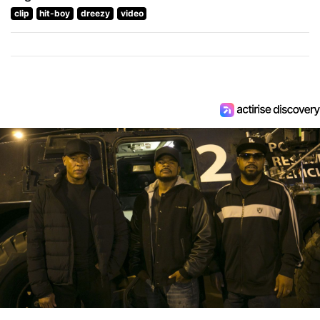
clip
hit-boy
dreezy
video