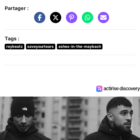
Partager :
Tags :
reybeatz
saveyourtears
ashes-in-the-maybach