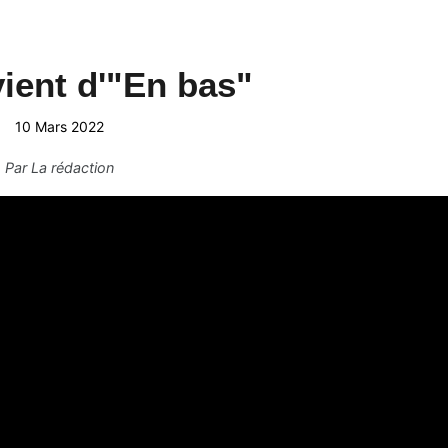
vient d'"En bas"
10 Mars 2022
Par
La rédaction