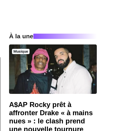
À la une
Musique
A$AP Rocky prêt à
affronter Drake « à mains
nues » : le clash prend
une nouvelle tournure