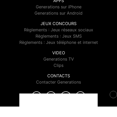
APPS
Generations sur iPhone
Generations sur Android
JEUX CONCOURS
Règlements : Jeux réseaux sociaux
Règlements : Jeux SMS
Règlements : Jeux téléphone et internet
VIDEO
Generations TV
Clips
CONTACTS
Contacter Generations