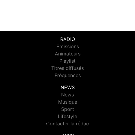
RADIO
Emissions
Animateurs
Playlist
Titres diffusés
Fréquences
NEWS
News
Musique
Sport
Lifestyle
Contacter la rédac