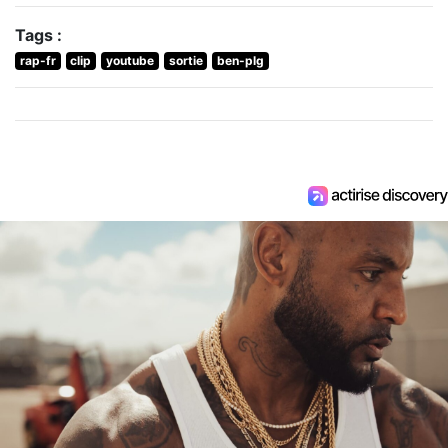
Tags :
rap-fr
clip
youtube
sortie
ben-plg