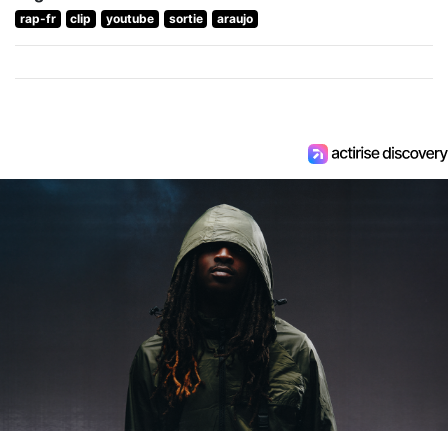
rap-fr
clip
youtube
sortie
araujo