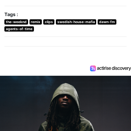
Tags :
the-weeknd
remix
clips
swedish-house-mafia
dawn-fm
agents-of-time