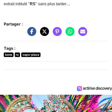
extrait intitulé "
RS
" sans plus tarder…
Partager :
Tags :
bene
rs
capo-plaza