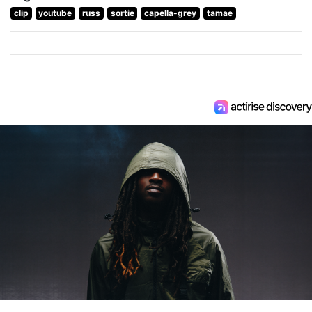
clip
youtube
russ
sortie
capella-grey
tamae