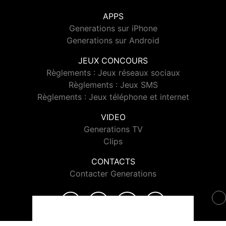
APPS
Generations sur iPhone
Generations sur Android
JEUX CONCOURS
Règlements : Jeux réseaux sociaux
Règlements : Jeux SMS
Règlements : Jeux téléphone et internet
VIDEO
Generations TV
Clips
CONTACTS
Contacter Generations