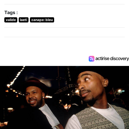
Tags :
valide
laeti
canape-bleu