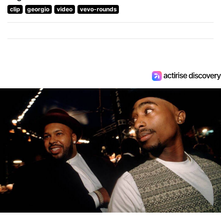
clip
georgio
video
vevo-rounds