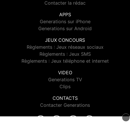
Contacter la rédac
APPS
Generations sur iPhone
Generations sur Android
JEUX CONCOURS
Règlements : Jeux réseaux sociaux
Règlements : Jeux SMS
Règlements : Jeux téléphone et internet
VIDEO
Generations TV
Clips
CONTACTS
Contacter Generations