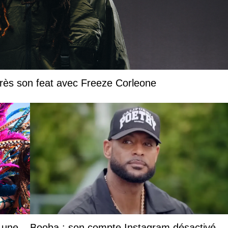
près son feat avec Freeze Corleone
: une
Booba : son compte Instagram désactivé,