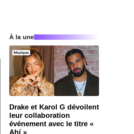
À la une
Musique
Drake et Karol G dévoilent
leur collaboration
événement avec le titre «
Ahí »