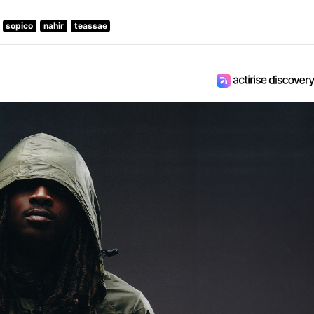
sopico
nahir
teassae