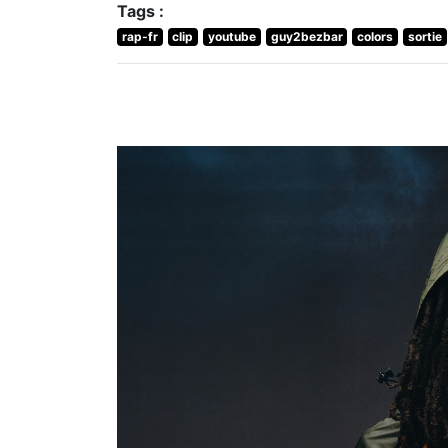
Tags :
rap-fr
clip
youtube
guy2bezbar
colors
sortie