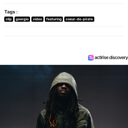
Tags :
clip
georgio
video
featuring
coeur-de-pirate