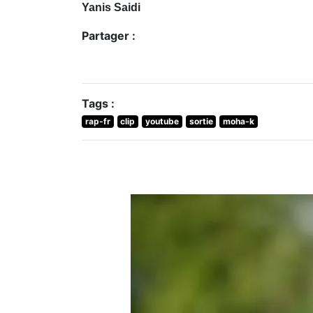
Yanis Saidi
Partager :
Tags :
rap-fr
clip
youtube
sortie
moha-k