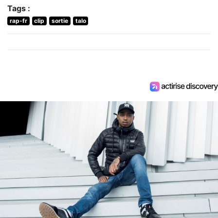
Tags :
rap-fr
clip
sortie
talo