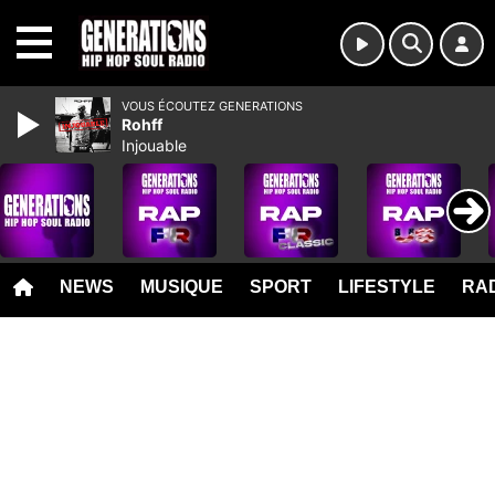
MENU
VOUS ÉCOUTEZ GENERATIONS
Rohff
Injouable
NEWS
MUSIQUE
SPORT
LIFESTYLE
RAD