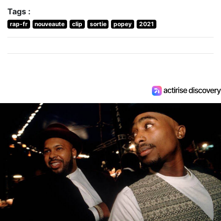
Tags :
rap-fr
nouveaute
clip
sortie
popey
2021