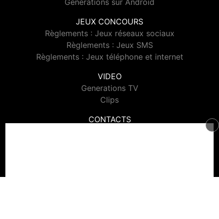
Generations sur Android
JEUX CONCOURS
Règlements : Jeux réseaux sociaux
Règlements : Jeux SMS
Règlements : Jeux téléphone et internet
VIDEO
Generations TV
Clips
CONTACTS
Contacter Generations
© 2026 Generations Tous droits réservés.
Signaler un contenu
-
Mentions légales
-
Politique de cookies
-