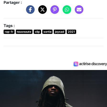
Partager :
Tags :
rap-fr
nouveaute
clip
sortie
joysad
2021