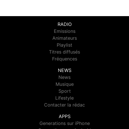
RADIO
Emissions
Animateurs
Playlist
Titres diffusés
Fréquences
NEWS
News
Musique
Sport
Lifestyle
Contacter la rédac
APPS
Generations sur iPhone